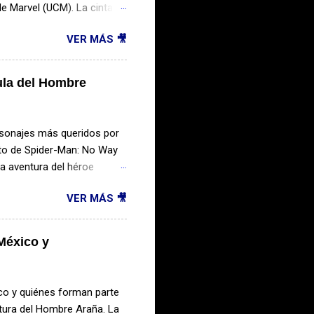
e Marvel (UCM). La cinta
á el regreso de importantes
VER MÁS 🎥
e sus villanos más
iene en secreto buena
a de enormes proporciones
ula del Hombre
oficial, héroes provenientes
odría cambiar el futuro del
y Jr. El actor...
rsonajes más queridos por
xito de Spider-Man: No Way
a aventura del héroe
ar una etapa
VER MÁS 🎥
va trilogía. En este
bles villanos, el rumbo de
itos de taquilla de los
México y
 vez que vimos a Peter
vento cinematográfico que
ículas más taquilleras ...
co y quiénes forman parte
ntura del Hombre Araña. La