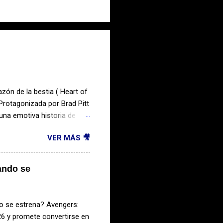
azón de la bestia ( Heart of
Protagonizada por Brad Pitt
una emotiva historia de
 trata El corazón de la
VER MÁS 🎥
ciales que sobrevive a un
uda y enfrentando
con vida. Su único
ándo se
nte. Juntos recorrerán un
anza, la lealtad y el instinto
o se estrena? Avengers:
6 y promete convertirse en