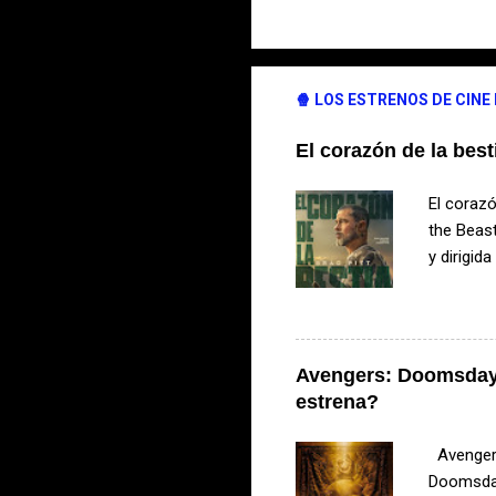
🍿 LOS ESTRENOS DE CINE
El corazón de la best
El corazó
the Beast
y dirigid
amistad e
bestia? L
accidente
temperatu
Avengers: Doomsday 
compañero
estrena?
territori
de superv
Avengers
Doomsday