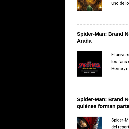
uno de l
reunirá a
figuras d
poderoso
parte de 
Spider-Man: Brand N
que pondr
Araña
de tres u
UCM. El p
El unive
los fans 
Home , m
arácnido.
completam
artículo 
la histor
Spider-Man: Brand Ne
próximos
quiénes forman parte
Parker en
reunió a 
Spider-M
del repar