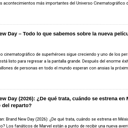
os acontecimientos más importantes del Universo Cinematográfico d
 algunos de los personajes más populares de la franquicia y marcar
el universo Marvel, además de introducir una nueva versión de uno d
s. ¿De qué trata Avengers: Doomsday? Aunque Marvel Studios mant
la historia, se sabe que la película girará alrededor de una amenaz
ew Day – Todo lo que sabemos sobre la nueva pelíc
á en peligro a diferentes universos. De acuerdo con la información 
niversos distintos se encontrarán en un escenario de conflicto que p
rincipal antagonista será Doctor Doom , interpretado por Robert Downe
rso cinematográfico de superhéroes sigue creciendo y uno de los pe
está listo para regresar a la pantalla grande. Después del enorme é
illones de personas en todo el mundo esperan con ansias la próxim
 La nueva película titulada Spider-Man: Brand New Day promete inici
ente diferente para el personaje y podría marcar el inicio de una nue
te contamos todo lo que se sabe hasta ahora: fecha de estreno, posi
ia y por qué esta película podría convertirse en uno de los mayores éx
w Day (2026): ¿De qué trata, cuándo se estrena en 
 años. El regreso de Spider-Man después de No Way Home La última
 del reparto?
 el cine fue en la exitosa película Spider-Man: No Way Home , un e
diferentes versiones del personaje y que se convirtió en una de las pel
an: Brand New Day (2026): ¿De qué trata, cuándo se estrena en Méxi
to? Los fanáticos de Marvel están a punto de recibir una nueva ave