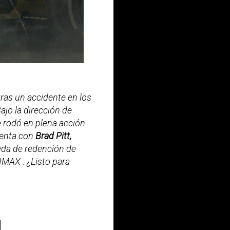
 tras un accidente en los
ajo la dirección de
e rodó en plena acción
uenta con
Brad Pitt,
eda de redención de
IMAX . ¿Listo para