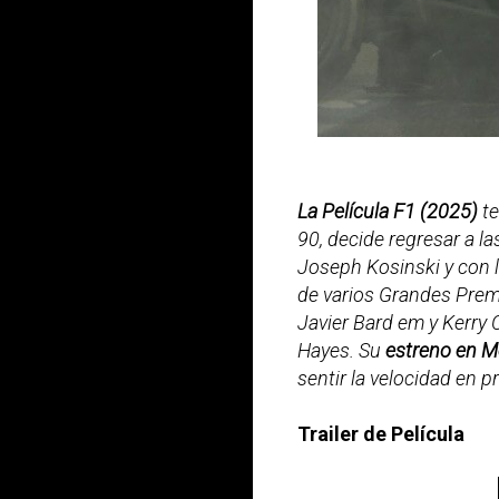
La Película F1 (2025)
te
90, decide regresar a l
Joseph Kosinski y con 
de varios Grandes Prem
Javier Bard em y Kerry 
Hayes. Su
estreno en Mé
sentir la velocidad en 
Trailer de Película