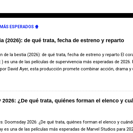
 MÁS ESPERADOS 🍿
ia (2026): de qué trata, fecha de estreno y reparto
n de la bestia (2026): de qué trata, fecha de estreno y reparto El cor
 ) es una de las películas de supervivencia más esperadas de 2026. 
a por David Ayer, esta producción promete combinar acción, drama y 
ntre un hombre y un perro en medio de la naturaleza salvaje. ¿De qué
a historia sigue a James Belmont , un veterano de las Fuerzas Espe
 de avioneta en una remota región de Alaska. Lejos de cualquier ay
ras extremas, deberá utilizar toda su experiencia para mantenerse 
2026: ¿De qué trata, quiénes forman el elenco y cu
 será Odin , un perro militar que también logra sobrevivir al accide
o hostil lleno de peligros, desarrollando una relación basada en la confi
ivencia. ¿Cuándo se estrena? La película El corazón de la bes...
: Doomsday 2026: ¿De qué trata, quiénes forman el elenco y cuánd
 es una de las películas más esperadas de Marvel Studios para 202