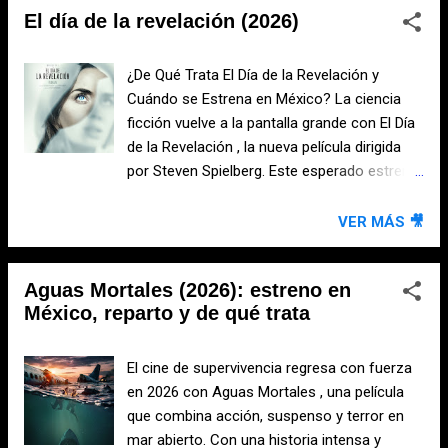
especial que existe entre los niños y sus
El día de la revelación (2026)
ocurrencias terminan liberando monstruos
juguetes favoritos. Pixar ha adelantado que
que rápidamente provocan problemas por
la historia mantendrá el corazón y la esencia
todas partes. Lo que comenzó como un
¿De Qué Trata El Día de la Revelación y
que han caracterizado a la fra...
proyecto cinematográfico se transforma en
Cuándo se Estrena en México? La ciencia
una divertida misión para salvar el día. Elenco
ficción vuelve a la pantalla grande con El Día
de voces Pierre Coffin (voz de los Minions)
de la Revelación , la nueva película dirigida
Trey Parker Allison Janney Christoph Waltz
por Steven Spielberg. Este esperado estreno
Jeff Bridges Jesse Eisenberg Zoey Deutch
ha despertado gran interés entre los
Bobby Moynihan Phil LaMarr ¿Cuándo se
aficionados al cine gracias a su intrigante
VER MÁS 🎥
estrena en México? Minions & Monstruos
historia y a la participación de un elenco de
llegará a los cines de México el 1 de julio de
primer nivel. ¿De Qué Trata El Día de la
2026. Su estreno forma parte de la
Aguas Mortales (2026): estreno en
Revelación? La película presenta una historia
temporada de verano, una de las más
México, reparto y de qué trata
centrada en uno de los mayores misterios
importantes para las películas...
de la humanidad: la posibilidad de que exista
vida extraterrestre. Todo comienza cuando
El cine de supervivencia regresa con fuerza
una serie de acontecimientos inexplicables
en 2026 con Aguas Mortales , una película
sacuden distintas partes del mundo y ponen
que combina acción, suspenso y terror en
en evidencia que algo extraordinario está
mar abierto. Con una historia intensa y