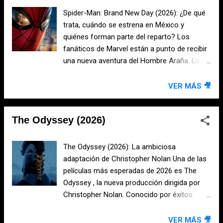
enfrentando temperaturas extremas, deberá
Spider-Man: Brand New Day (2026): ¿De qué
utilizar toda su experiencia para mantenerse
trata, cuándo se estrena en México y
con vida. Su único compañero será Odin , un
quiénes forman parte del reparto? Los
perro militar que también logra sobrevivir al
fanáticos de Marvel están a punto de recibir
accidente. Juntos recorrerán un territorio
una nueva aventura del Hombre Araña. La
hostil lleno de peligros, desarrollando una
película Spider-Man: Brand New Day marcará
relación basada en la confianza, la lealtad y
el regreso de Peter Parker al Universo
VER MÁS 🎥
el instinto de supervivencia. ¿Cuándo se
Cinematográfico de Marvel después de los
estrena? La película El corazón de la bes...
acontecimientos de Spider-Man: No Way
The Odyssey (2026)
Home , donde el mundo entero olvidó su
identidad. ¿De qué trata Spider-Man: Brand
New Day? La historia se desarrolla varios
The Odyssey (2026): La ambiciosa
años después de los sucesos de No Way
adaptación de Christopher Nolan Una de las
Home . Peter Parker vive completamente
películas más esperadas de 2026 es The
solo en Nueva York, ya que nadie recuerda
Odyssey , la nueva producción dirigida por
quién es realmente. Sin el apoyo de sus
Christopher Nolan. Conocido por éxitos
antiguos amigos y con una vida marcada por
como Oppenheimer , Interstellar e Inception ,
el anonimato, Peter se ha dedicado a
el cineasta británico se adentra por primera
VER MÁS 🎥