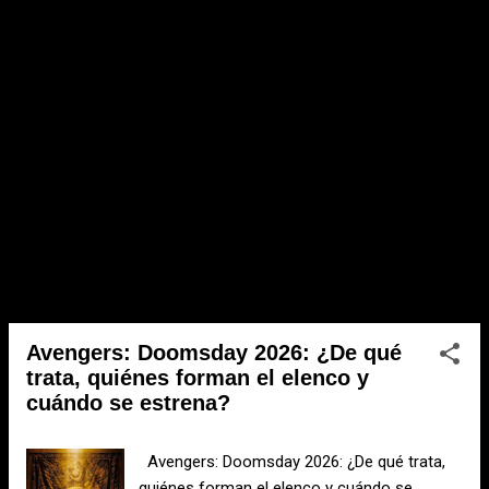
a
s
Avengers: Doomsday 2026: ¿De qué
trata, quiénes forman el elenco y
cuándo se estrena?
Avengers: Doomsday 2026: ¿De qué trata,
quiénes forman el elenco y cuándo se