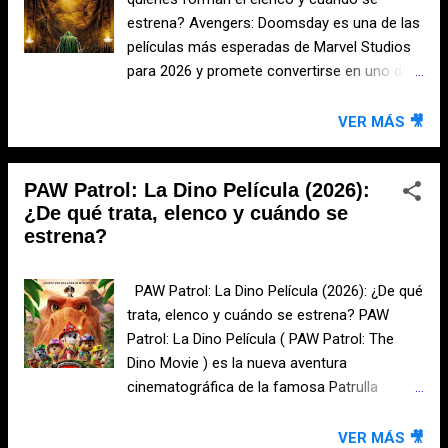
estrena? Avengers: Doomsday es una de las
películas más esperadas de Marvel Studios
para 2026 y promete convertirse en uno de
los acontecimientos más importantes del
Universo Cinematográfico de Marvel (UCM).
VER MÁS 🎥
La cinta reunirá a algunos de los personajes
más populares de la franquicia y marcará el
PAW Patrol: La Dino Película (2026):
regreso de importantes figuras del universo
¿De qué trata, elenco y cuándo se
Marvel, además de introducir una nueva
estrena?
versión de uno de sus villanos más
poderosos. ¿De qué trata Avengers:
Doomsday? Aunque Marvel Studios
PAW Patrol: La Dino Película (2026): ¿De qué
mantiene en secreto buena parte de la
trata, elenco y cuándo se estrena? PAW
historia, se sabe que la película girará
Patrol: La Dino Película ( PAW Patrol: The
alrededor de una amenaza de enormes
Dino Movie ) es la nueva aventura
proporciones que pondrá en peligro a
cinematográfica de la famosa Patrulla
diferentes universos. De acuerdo con la
Canina. La producción animada llevará a
información oficial, héroes provenientes de
Chase, Marshall, Skye y al resto de los
VER MÁS 🎥