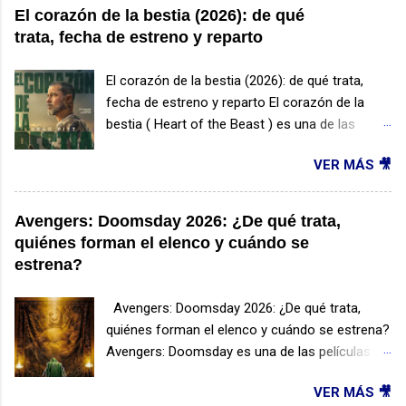
El corazón de la bestia (2026): de qué
trata, fecha de estreno y reparto
El corazón de la bestia (2026): de qué trata,
fecha de estreno y reparto El corazón de la
bestia ( Heart of the Beast ) es una de las
películas de supervivencia más esperadas de
VER MÁS 🎥
2026. Protagonizada por Brad Pitt y dirigida por
David Ayer, esta producción promete combinar
acción, drama y una emotiva historia de
Avengers: Doomsday 2026: ¿De qué trata,
amistad entre un hombre y un perro en medio
quiénes forman el elenco y cuándo se
de la naturaleza salvaje. ¿De qué trata El
estrena?
corazón de la bestia? La historia sigue a
James Belmont , un veterano de las Fuerzas
Avengers: Doomsday 2026: ¿De qué trata,
Especiales que sobrevive a un accidente de
quiénes forman el elenco y cuándo se estrena?
avioneta en una remota región de Alaska. Lejos
Avengers: Doomsday es una de las películas
de cualquier ayuda y enfrentando temperaturas
más esperadas de Marvel Studios para 2026 y
extremas, deberá utilizar toda su experiencia
VER MÁS 🎥
promete convertirse en uno de los