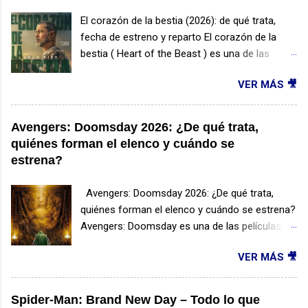
El corazón de la bestia (2026): de qué trata,
fecha de estreno y reparto El corazón de la
bestia ( Heart of the Beast ) es una de las
películas de supervivencia más esperadas de
VER MÁS 🎥
2026. Protagonizada por Brad Pitt y dirigida por
David Ayer, esta producción promete combinar
acción, drama y una emotiva historia de
Avengers: Doomsday 2026: ¿De qué trata,
amistad entre un hombre y un perro en medio
quiénes forman el elenco y cuándo se
de la naturaleza salvaje. ¿De qué trata El
estrena?
corazón de la bestia? La historia sigue a
James Belmont , un veterano de las Fuerzas
Avengers: Doomsday 2026: ¿De qué trata,
Especiales que sobrevive a un accidente de
quiénes forman el elenco y cuándo se estrena?
avioneta en una remota región de Alaska. Lejos
Avengers: Doomsday es una de las películas
de cualquier ayuda y enfrentando temperaturas
más esperadas de Marvel Studios para 2026 y
extremas, deberá utilizar toda su experiencia
VER MÁS 🎥
promete convertirse en uno de los
para mantenerse con vida. Su único
acontecimientos más importantes del Universo
compañero será Odin , un perro militar que
Cinematográfico de Marvel (UCM). La cinta
Spider-Man: Brand New Day – Todo lo que
también logra sobrevivir al accidente. Juntos