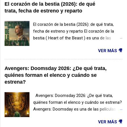
El corazón de la bestia (2026): de qué
trata, fecha de estreno y reparto
El corazón de la bestia (2026): de qué trata,
fecha de estreno y reparto El corazón de la
bestia ( Heart of the Beast ) es una de las
películas de supervivencia más esperadas de
VER MÁS 🎥
2026. Protagonizada por Brad Pitt y dirigida por
David Ayer, esta producción promete combinar
acción, drama y una emotiva historia de
Avengers: Doomsday 2026: ¿De qué trata,
amistad entre un hombre y un perro en medio
quiénes forman el elenco y cuándo se
de la naturaleza salvaje. ¿De qué trata El
estrena?
corazón de la bestia? La historia sigue a
James Belmont , un veterano de las Fuerzas
Avengers: Doomsday 2026: ¿De qué trata,
Especiales que sobrevive a un accidente de
quiénes forman el elenco y cuándo se estrena?
avioneta en una remota región de Alaska. Lejos
Avengers: Doomsday es una de las películas
de cualquier ayuda y enfrentando temperaturas
más esperadas de Marvel Studios para 2026 y
extremas, deberá utilizar toda su experiencia
VER MÁS 🎥
promete convertirse en uno de los
para mantenerse con vida. Su único