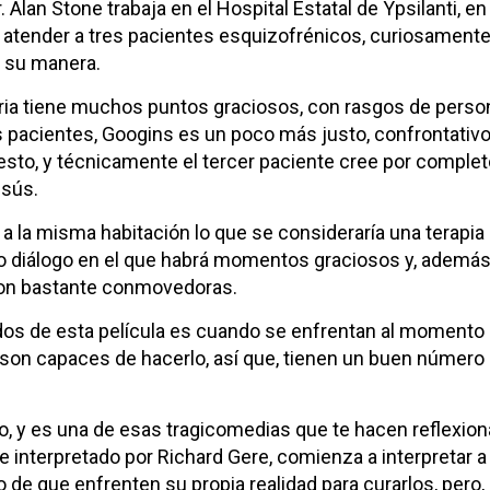
r. Alan Stone trabaja en el Hospital Estatal de Ypsilanti, e
tender a tres pacientes esquizofrénicos, curiosamente,
a su manera.
ria tiene muchos puntos graciosos, con rasgos de perso
s pacientes, Googins es un poco más justo, confrontativo
e esto, y técnicamente el tercer paciente cree por comple
esús.
 a la misma habitación lo que se consideraría una terapia
o diálogo en el que habrá momentos graciosos y, además,
 son bastante conmovedoras.
dos de esta película es cuando se enfrentan al momento d
 son capaces de hacerlo, así que, tienen un buen númer
eno, y es una de esas tragicomedias que te hacen reflexio
ne interpretado por Richard Gere, comienza a interpretar 
do de que enfrenten su propia realidad para curarlos, pero