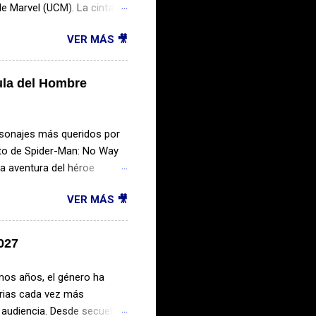
e Marvel (UCM). La cinta
á el regreso de importantes
VER MÁS 🎥
e sus villanos más
iene en secreto buena
a de enormes proporciones
ula del Hombre
oficial, héroes provenientes
odría cambiar el futuro del
y Jr. El actor...
rsonajes más queridos por
xito de Spider-Man: No Way
a aventura del héroe
ar una etapa
VER MÁS 🎥
va trilogía. En este
bles villanos, el rumbo de
itos de taquilla de los
2027
 vez que vimos a Peter
vento cinematográfico que
imos años, el género ha
ículas más taquilleras ...
orias cada vez más
 audiencia. Desde secuelas