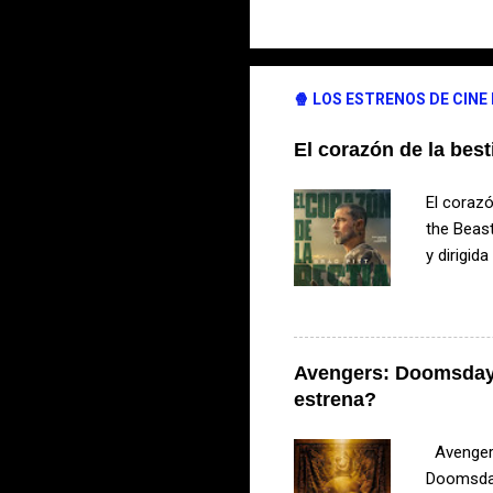
🍿 LOS ESTRENOS DE CINE
El corazón de la best
El corazó
the Beast
y dirigid
amistad e
bestia? L
accidente
temperatu
Avengers: Doomsday 
compañero
estrena?
territori
de superv
Avengers
Doomsday