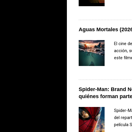
de sagas
de las pe
porque 20
películas
Aguas Mortales (2026
famosa s
investiga
El cine d
universo 
acción, s
este fil
Mortales
estrenos
pasajero
accident
Spider-Man: Brand Ne
profundas
quiénes forman parte
situación
...
Spider-M
del repar
película
Marvel d