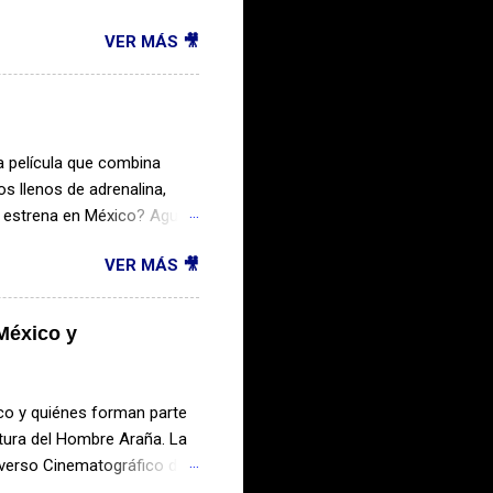
años prometen traer algunas
VER MÁS 🎥
ante del miedo, prepárate
ón, te presentamos 20
Conjuring: Last Rites La
os paranormales
os más importantes del
a película que combina
na nueva entrega ll...
s llenos de adrenalina,
se estrena en México? Aguas
cionándose como uno de los
VER MÁS 🎥
ia sigue a un grupo de
ando la aeronave sufre un
 Rodeados por aguas
México y
rones , lo que convierte su
ma en el mar Alta tensión y
co y quiénes forman parte
ntura del Hombre Araña. La
iverso Cinematográfico de
 el mundo entero olvidó su