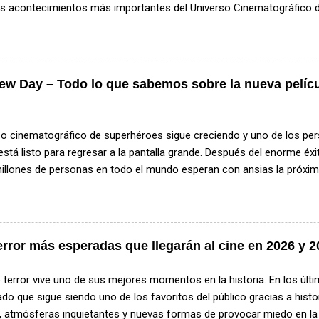
os acontecimientos más importantes del Universo Cinematográfico d
 algunos de los personajes más populares de la franquicia y marcar
el universo Marvel, además de introducir una nueva versión de uno d
s. ¿De qué trata Avengers: Doomsday? Aunque Marvel Studios mant
la historia, se sabe que la película girará alrededor de una amenaz
ew Day – Todo lo que sabemos sobre la nueva pelíc
á en peligro a diferentes universos. De acuerdo con la información 
niversos distintos se encontrarán en un escenario de conflicto que p
rincipal antagonista será Doctor Doom , interpretado por Robert Downe
rso cinematográfico de superhéroes sigue creciendo y uno de los pe
está listo para regresar a la pantalla grande. Después del enorme é
illones de personas en todo el mundo esperan con ansias la próxim
 La nueva película titulada Spider-Man: Brand New Day promete inici
ente diferente para el personaje y podría marcar el inicio de una nue
te contamos todo lo que se sabe hasta ahora: fecha de estreno, posi
ia y por qué esta película podría convertirse en uno de los mayores éx
error más esperadas que llegarán al cine en 2026 y 
 años. El regreso de Spider-Man después de No Way Home La última
 el cine fue en la exitosa película Spider-Man: No Way Home , un e
e terror vive uno de sus mejores momentos en la historia. En los últ
diferentes versiones del personaje y que se convirtió en una de las pel
o que sigue siendo uno de los favoritos del público gracias a hist
s, atmósferas inquietantes y nuevas formas de provocar miedo en la