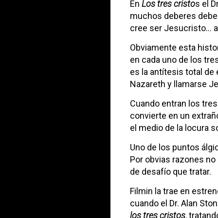
En
Los tres cristo
s el D
muchos deberes debe a
cree ser Jesucristo… 
Obviamente esta histo
en cada uno de los tre
es la antítesis total d
Nazareth y llamarse J
Cuando entran los tres
convierte en un extrañ
el medio de la locura
Uno de los puntos álgi
Por obvias razones no
de desafío que tratar.
Filmin la trae en estr
cuando el Dr. Alan Sto
los tres cristos
, tratan