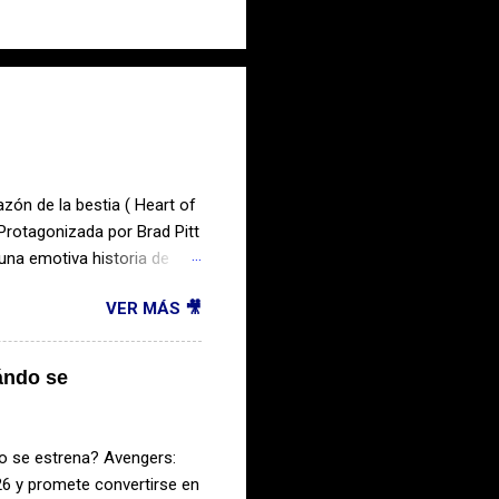
azón de la bestia ( Heart of
Protagonizada por Brad Pitt
una emotiva historia de
 trata El corazón de la
VER MÁS 🎥
ciales que sobrevive a un
uda y enfrentando
con vida. Su único
ándo se
nte. Juntos recorrerán un
anza, la lealtad y el instinto
o se estrena? Avengers:
6 y promete convertirse en