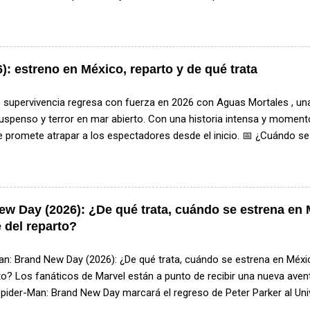
 legendarias hasta propuestas totalmente originales, los próximos 
lículas de terror más esperadas por los fans del género. Si eres am
26 y 2027 estarán llenos de estrenos escalofriantes . A continuaci
 de terror que podrían dominar el cine en los próximos años . 1. The 
): estreno en México, reparto y de qué trata
aga de terror continúa con una nueva historia inspirada en los cas
dos por los Warren. Esta entrega promete cerrar uno de los capítul
e supervivencia regresa con fuerza en 2026 con Aguas Mortales , un
de terror de la franquicia. 2. Saw XI La brutal franquicia regresa con u
uspenso y terror en mar abierto. Con una historia intensa y momento
me promete atrapar a los espectadores desde el inicio. 📅 ¿Cuándo 
 (2026) llegará a los cines de México el 14 de mayo de 2026 , posi
 más esperados del mes. 🌊 ¿De qué trata Aguas Mortales? La histor
s que viajan en un avión de Los Ángeles a Shanghái. Todo cambia cu
e y debe realizar un aterrizaje de emergencia en medio del océano.
w Day (2026): ¿De qué trata, cuándo se estrena en 
, los sobrevivientes descubren que están siendo acechados por tibu
 del reparto?
 en una lucha desesperada por la supervivencia. Supervivencia extre
an: Brand New Day (2026): ¿De qué trata, cuándo se estrena en Méxi
to? Los fanáticos de Marvel están a punto de recibir una nueva ave
 Spider-Man: Brand New Day marcará el regreso de Peter Parker al Un
espués de los acontecimientos de Spider-Man: No Way Home , donde