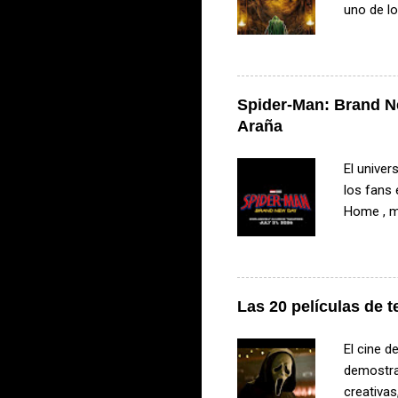
uno de l
reunirá a
figuras d
poderoso
parte de 
Spider-Man: Brand N
que pondr
Araña
de tres u
UCM. El p
El unive
los fans 
Home , m
arácnido.
completam
artículo 
la histor
Las 20 películas de t
próximos
Parker en
El cine d
reunió a 
demostrad
creativa