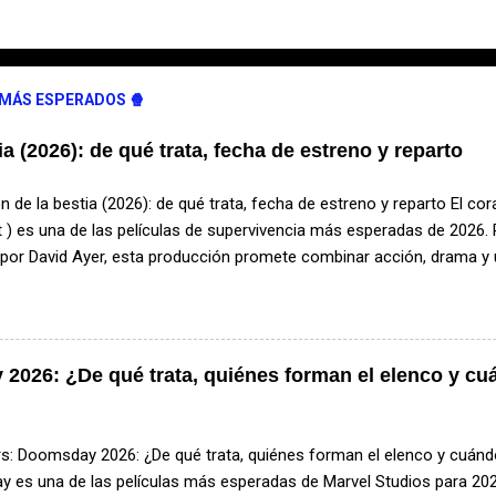
 MÁS ESPERADOS 🍿
ia (2026): de qué trata, fecha de estreno y reparto
n de la bestia (2026): de qué trata, fecha de estreno y reparto El cor
 ) es una de las películas de supervivencia más esperadas de 2026. 
a por David Ayer, esta producción promete combinar acción, drama y 
ntre un hombre y un perro en medio de la naturaleza salvaje. ¿De qué
a historia sigue a James Belmont , un veterano de las Fuerzas Espe
 de avioneta en una remota región de Alaska. Lejos de cualquier ay
ras extremas, deberá utilizar toda su experiencia para mantenerse 
2026: ¿De qué trata, quiénes forman el elenco y cu
 será Odin , un perro militar que también logra sobrevivir al accide
o hostil lleno de peligros, desarrollando una relación basada en la confi
ivencia. ¿Cuándo se estrena? La película El corazón de la bes...
: Doomsday 2026: ¿De qué trata, quiénes forman el elenco y cuánd
 es una de las películas más esperadas de Marvel Studios para 202