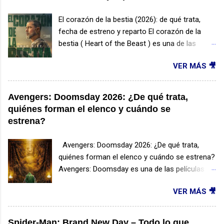
El corazón de la bestia (2026): de qué trata,
fecha de estreno y reparto El corazón de la
bestia ( Heart of the Beast ) es una de las
películas de supervivencia más esperadas de
VER MÁS 🎥
2026. Protagonizada por Brad Pitt y dirigida por
David Ayer, esta producción promete combinar
acción, drama y una emotiva historia de
Avengers: Doomsday 2026: ¿De qué trata,
amistad entre un hombre y un perro en medio
quiénes forman el elenco y cuándo se
de la naturaleza salvaje. ¿De qué trata El
estrena?
corazón de la bestia? La historia sigue a
James Belmont , un veterano de las Fuerzas
Avengers: Doomsday 2026: ¿De qué trata,
Especiales que sobrevive a un accidente de
quiénes forman el elenco y cuándo se estrena?
avioneta en una remota región de Alaska. Lejos
Avengers: Doomsday es una de las películas
de cualquier ayuda y enfrentando temperaturas
más esperadas de Marvel Studios para 2026 y
extremas, deberá utilizar toda su experiencia
VER MÁS 🎥
promete convertirse en uno de los
para mantenerse con vida. Su único
acontecimientos más importantes del Universo
compañero será Odin , un perro militar que
Cinematográfico de Marvel (UCM). La cinta
Spider-Man: Brand New Day – Todo lo que
también logra sobrevivir al accidente. Juntos